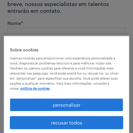
breve, nossos especialistas em talentos
entrarão em contato.
Nome
*
Sobre cookies
Usamos cookies para proporcionar uma experiência personalizada a
Sobrenome
*
você, diagnosticar problemas técnicos e para melhorar nosso site.
Também os usamos cookies para oferecer a você informações mais
relevantes nas pesquisas. Você pode aceitá-los ou recusá-los, ou clicar
em “personalizar” para especificar sua escolha. Você pode alterar suas
opções a qualquer momento. Para mais informações, consulte a
nossa
política de cookies.
Cargo
*
personalizar
recusar todos
Nome da empresa
*