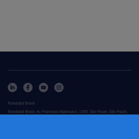
Randstad Brasil
Randstad Brasil, Av. Francisco Matarazzo, 1350, São Paulo, São Paulo,
Brasil
© 2026 Randstad Brasil
contate-nos