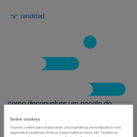
como desenvolver um pacote de
remuneração eficaz
Sobre cookies
Usamos cookies para proporcionar uma experiência personalizada a você,
Com os salários em alta em quase todas as
diagnosticar problemas técnicos e para melhorar nosso site. Também os