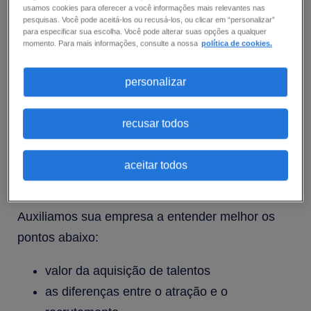
candidatos ajudará sua empresa a preencher
usamos cookies para oferecer a você informações mais relevantes nas
pesquisas. Você pode aceitá-los ou recusá-los, ou clicar em “personalizar”
suas vagas abertas mais rapidamente. O truque
para especificar sua escolha. Você pode alterar suas opções a qualquer
é tomar medidas proativas agora para
momento. Para mais informações, consulte a nossa
política de cookies.
desenvolver um processo forte que auxilie sua
personalizar
empresa a adquirir o talento de que precisa para
hoje e para os próximos anos.
recusar todos
Baixe nosso guia e descubra como construir uma
estratégia de aquisição de talentos que
aceitar todos
impulsione resultados.
Auxiliamos sua empresa a entender melhor os
pontos abaixo:
valor da aquisição de talentos
as diferenças entre o atração e o