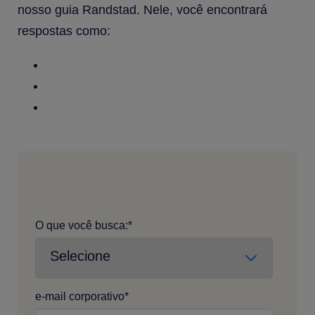
nosso guia Randstad. Nele, você encontrará
respostas como:
Por que trabalhar com a Randstad?
Quais serviços a Randstad oferece?
Qual é o custo de nossos serviços?
O que você busca:
*
e-mail corporativo
*