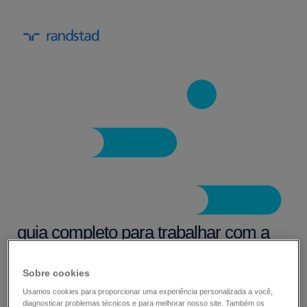
guia completo para trabalhar com a
Randstad.
Sobre cookies
O mercado de trabalho atual é concorrido. Você
Usamos cookies para proporcionar uma experiência personalizada a você,
diagnosticar problemas técnicos e para melhorar nosso site. Também os