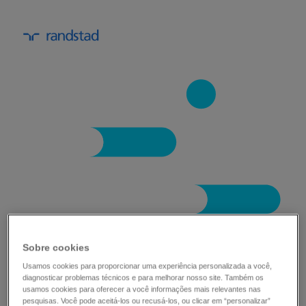
como criar um programa de bem-
Sobre cookies
estar para os colaboradores que
Usamos cookies para proporcionar uma experiência personalizada a você,
agregue valor à sua empresa.
diagnosticar problemas técnicos e para melhorar nosso site. Também os
usamos cookies para oferecer a você informações mais relevantes nas
pesquisas. Você pode aceitá-los ou recusá-los, ou clicar em “personalizar”