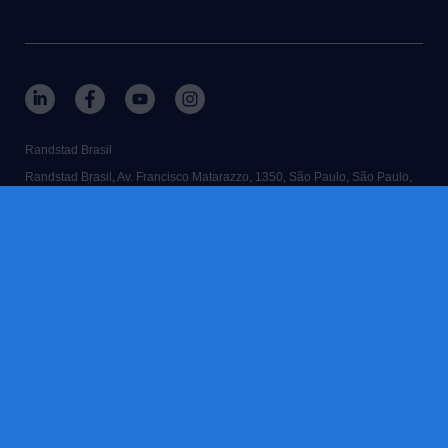
Randstad Brasil
Randstad Brasil, Av. Francisco Matarazzo, 1350, São Paulo, São Paulo,
Brasil
© 2026 Randstad Brasil
contate-nos
termos e condições
declaração de acessibilidade
cookies
privacidade
notificação de má conduta