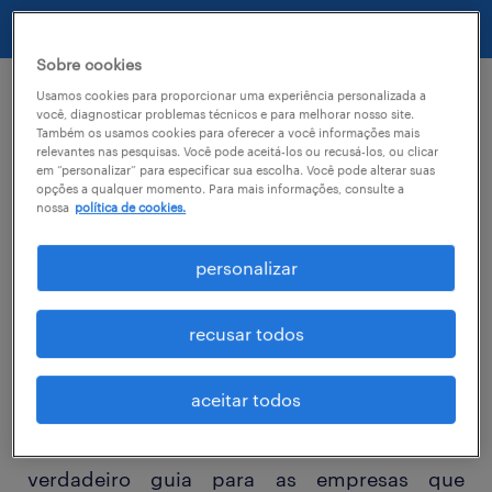
Sobre cookies
Usamos cookies para proporcionar uma experiência personalizada a
você, diagnosticar problemas técnicos e para melhorar nosso site.
Também os usamos cookies para oferecer a você informações mais
A Randstad lançou a 21ª edição do estudo
relevantes nas pesquisas. Você pode aceitá-los ou recusá-los, ou clicar
Workmonitor, que entrevistou 27 mil
em “personalizar” para especificar sua escolha. Você pode alterar suas
opções a qualquer momento. Para mais informações, consulte a
profissionais em 34 países buscando
nossa
política de cookies.
entender os desejos da força trabalhadora
personalizar
global na busca por um empregador. O
estudo apresenta as principais expectativas
recusar todos
dos profissionais em relação ao mercado de
trabalho, e como determinados fatores
aceitar todos
interferem na escolha de permanecer ou
escolher um novo desafio profissional. Um
verdadeiro guia para as empresas que